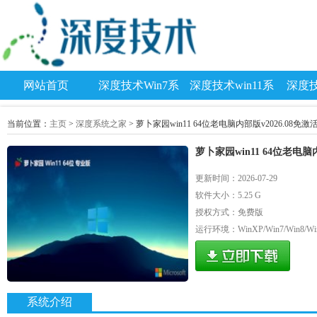
网站首页
深度技术Win7系
深度技术win11系
深度技
统
统
当前位置：
主页
>
深度系统之家
> 萝卜家园win11 64位老电脑内部版v2026.08免激
萝卜家园win11 64位老电脑内
更新时间：2026-07-29
软件大小：5.25 G
授权方式：免费版
运行环境：WinXP/Win7/Win8/Wi
系统介绍