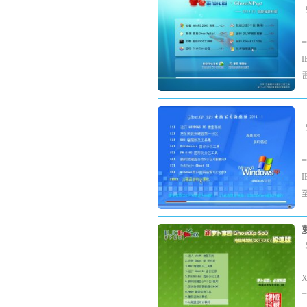
雷
至
X
=