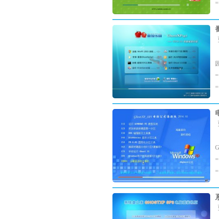
=
园
=
=
G
=